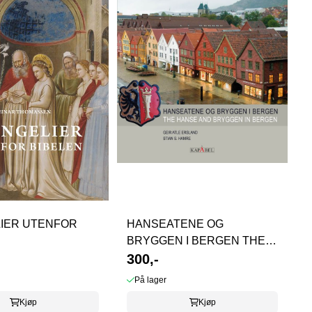
IER UTENFOR
HANSEATENE OG
BRYGGEN I BERGEN THE
HANSE AND BRYGGEN IN
300,-
BERGEN
På lager
Kjøp
Kjøp