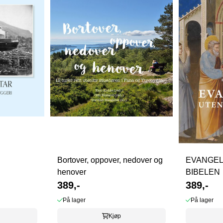
Bortover, oppover, nedover og
EVANGEL
henover
BIBELEN
389,-
389,-
På lager
På lager
Kjøp