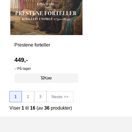
Prestene forteller
449,-
På lager
Kjøp
1
2
3
Neste >>
Viser
1
til
16
(av
36
produkter)