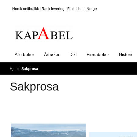
Hopp til innhold
Norsk nettbutikk | Rask levering | Frakt i hele Norge
Alle bøker
Årbøker
Dikt
Firmabøker
Historie
Hjem
/
Sakprosa
Sakprosa