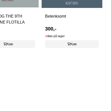
OG THE 9TH
Betenksomt
NE FLOTILLA
300,-
Ikke på lager
Kjøp
Kjøp