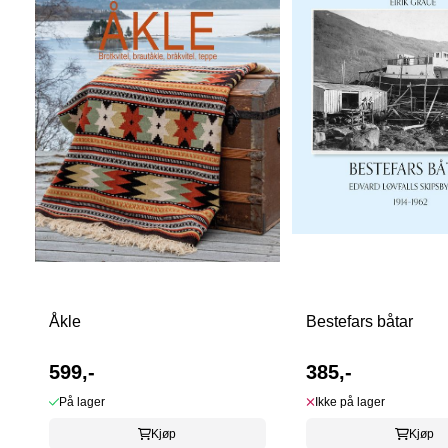
Åkle
Bestefars båtar
599,-
385,-
På lager
Ikke på lager
Kjøp
Kjøp