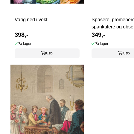
Varig ned i vekt
Spasere, promenere
spankulere og obse
398,-
349,-
På lager
På lager
Kjøp
Kjøp