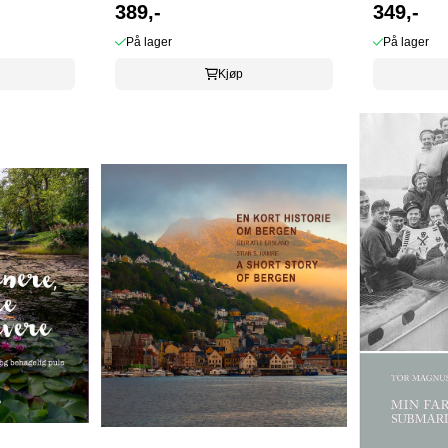
389,-
BERGEN
349,-
På lager
På lager
Kjøp