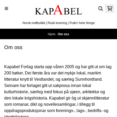
Hopp til innhold
Norsk nettbutikk | Rask levering | Frakt i hele Norge
Hjem
/
Om oss
Om oss
Kapabel Forlag starta opp våren 2005 og har gitt ut om lag
200 bøker. Dei første åra var det mykje lokal, maritim
litteratur knytt til Vestlandet, og særleg Sunnhordland.
Seinare har forlaget gitt ut sakprosa innan lokal
kulturhistorie, særleg med fokus på sjøen, arkitektur og
den lokale krigshistoria. Kapabel gir òg ut skjønnlitteratur
som romanar, dikt og novellesamlingar, i tillegg til
oppdragsproduksjonar som forenings-, lags-, bedrifts- og
idrettshistorie.