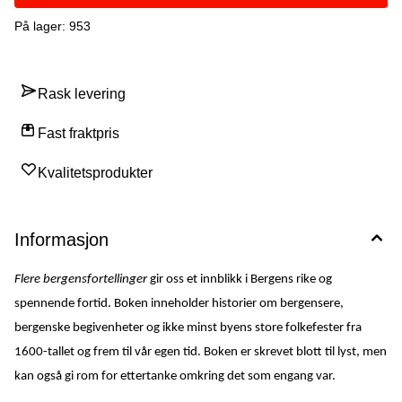
FOR FULLE LUNGER – SANGERSTEVNET I BERGEN I 1863,
BERGENS MUSEUMS FØRSTE UTSTILLING, «OG HØYT I
På lager
: 953
TOPPEN DEN BLANKE … ENGEL» - JULETREET I BERGEN, DA
TELEFONEN KOM TIL BERGEN, BYENS FLOTTESTE HOTELL,
«1001 NATT» I NYGÅRDSPARKEN, DA OLE BULL BLE STATUE,
MAGDAS MANGE MASKER, DA BERGENHUS BLE MARKED OG
Rask levering
TIVOLI, HAVETS DRONNING – STELLA POLARIS,
LANDSUTSTILLINGEN I 1928 – GONDOLER, GIGANTISKE
ØLFLASKER OG EN «LAPPELEIR», DA KONGEN FEIRET 17.
Fast fraktpris
MAI I BERGEN, PENNEN ER MEKTIGERE ENN SVERDET ... ,
DA FREDEN BRØT LØS, ALREK STUDENTHJEM – LUKSUS PÅ
TOLV KVADRATMETER. Flere bergensfortellinger er en hyllest til
Kvalitetsprodukter
Bergen i gamle dager, og burde slik sett være av interesse for
bergensere i alle aldre.
Informasjon
Flere bergensfortellinger
gir oss et innblikk i Bergens rike og
spennende fortid. Boken inneholder historier om bergensere,
bergenske begivenheter og ikke minst byens store folkefester fra
1600-tallet og frem til vår egen tid. Boken er skrevet blott til lyst, men
kan også gi rom for ettertanke omkring det som engang var.