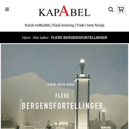
Hopp til innhold
Norsk nettbutikk | Rask levering | Frakt i hele Norge
Hjem
/
Alle bøker
/
FLERE BERGENSFORTELLINGER