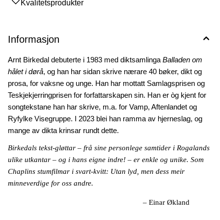
Kvalitetsprodukter
Informasjon
Arnt Birkedal debuterte i 1983 med diktsamlinga
Ba
lladen om
hålet i dørå
,
og han har sidan skrive nærare 40 bøker, dikt og
prosa, for vaksne og unge. Han har mottatt Samlagsprisen og
Teskjekjerringprisen for forfattarskapen sin. Han er òg kjent for
songtekstane han har skrive, m.a. for Vamp, Aftenlandet og
Ryfylke Visegruppe. I 2023 blei han ramma av hjerneslag, og
mange av dikta krinsar rundt dette.
Birkedals tekst-gløttar – frå sine personlege samtider i Rogalands
ulike utkantar – og i hans eigne indre! – er enkle og unike. Som
Chaplins stumfilmar i svart-kvitt: Utan lyd, men dess meir
minneverdige for oss andre.
– Einar Økland