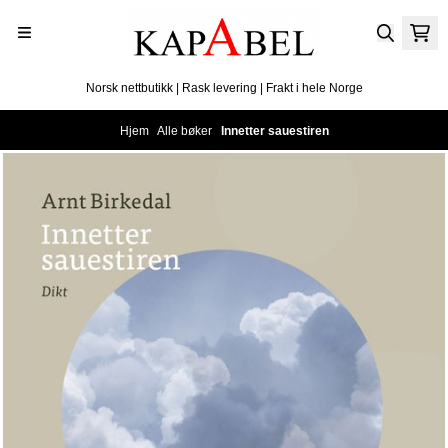
Hopp til innhold
Norsk nettbutikk | Rask levering | Frakt i hele Norge
Hjem
/
Alle bøker
/
Innetter sauestiren