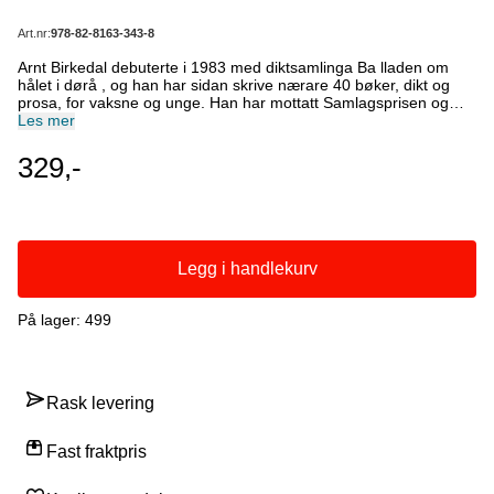
Art.nr:
978-82-8163-343-8
Arnt Birkedal debuterte i 1983 med diktsamlinga Ba lladen om
hålet i dørå , og han har sidan skrive nærare 40 bøker, dikt og
prosa, for vaksne og unge. Han har mottatt Samlagsprisen og
Teskjekjerringprisen for forfattarskapen sin. Han er òg kjent for
Les mer
songtekstane han har skrive, m.a. for Vamp, Aftenlandet og
Ryfylke Visegruppe. I 2023 blei han ramma av hjerneslag, og
329,-
mange av dikta krinsar rundt dette. Birkedals tekst-gløttar – frå
sine personlege samtider i Rogalands ulike utkantar – og i hans
eigne indre! – er enkle og unike. Som Chaplins stumfilmar i svart-
kvitt: Utan lyd, men dess meir minneverdige for oss andre.
– Einar Økland
Legg i handlekurv
På lager
: 499
Rask levering
Fast fraktpris