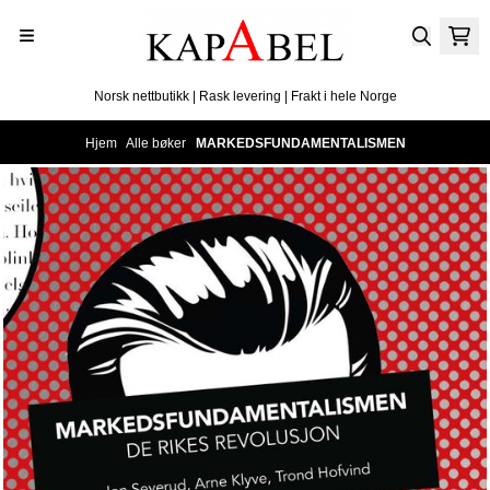
Hopp til innhold
Norsk nettbutikk | Rask levering | Frakt i hele Norge
Hjem
/
Alle bøker
/
MARKEDSFUNDAMENTALISMEN