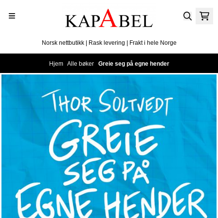
Hopp til innhold
Norsk nettbutikk | Rask levering | Frakt i hele Norge
Hjem
/
Alle bøker
/
Greie seg på egne hender