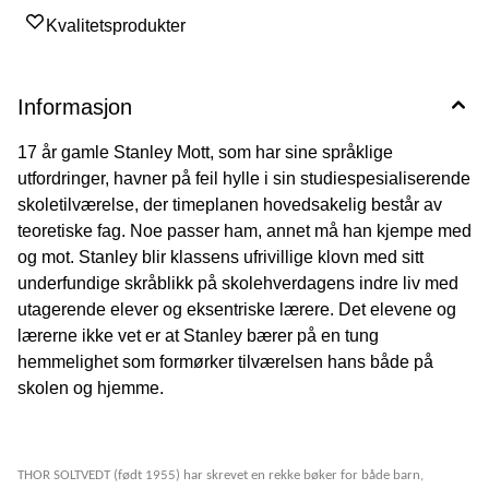
Kvalitetsprodukter
Informasjon
17 år gamle Stanley Mott, som har sine språklige
utfordringer, havner på feil hylle i sin studiespesialiserende
skoletilværelse, der timeplanen hovedsakelig består av
teoretiske fag. Noe passer ham, annet må han kjempe med
og mot. Stanley blir klassens ufrivillige klovn med sitt
underfundige skråblikk på skolehverdagens indre liv med
utagerende elever og eksentriske lærere. Det elevene og
lærerne ikke vet er at Stanley bærer på en tung
hemmelighet som formørker tilværelsen hans både på
skolen og hjemme.
THOR SOLTVEDT (født 1955) har skrevet en rekke bøker for både barn,