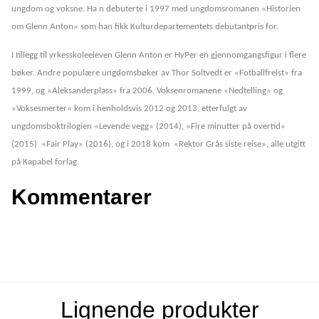
ungdom og voksne. Ha n debuterte i 1997 med ungdomsromanen «Historien
om Glenn Anton» som han fikk Kulturdepartementets debutantpris for.
I tillegg til yrkesskoleeleven Glenn Anton er HyPer en gjennomgangsfigur i flere
bøker. Andre populære ungdomsbøker av Thor Soltvedt er «Fotballfrelst» fra
1999, og «Aleksanderplass» fra 2006. Voksenromanene «Nedtelling» og
«Voksesmerter» kom i henholdsvis 2012 og 2013, etterfulgt av
ungdomsboktrilogien «Levende vegg» (2014), «Fire minutter på overtid»
(2015) «Fair Play» (2016), og i 2018 kom «Rektor Grås siste reise», alle utgitt
på Kapabel forlag.
Kommentarer
Lignende produkter