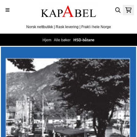
Hopp til innhold
Norsk nettbutikk | Rask levering | Frakt i hele Norge
Hjem
/
Alle bøker
/
HSD-båtane