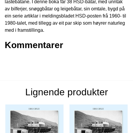
lastebåtane. I denne boka får 38 HSD-båtar, med unntak
av bilferjer, snøggbåtar og leigebåtar, sin omtale, bygd på
ein serie artiklar i meldingsbladet HSD-posten frå 1960- til
1980-talet, med tillegg av eit par skip som høyrer naturleg
med i framstillinga.
Kommentarer
Lignende produkter