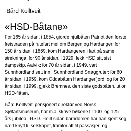
Bård Kolltveit
«HSD-Båtane»
For 165 år sidan, i 1854, gjorde hjulbåten Patriot den første
freistnaden på rutefart mellom Bergen og Hardanger; for
150 år sidan, i 1869, kom Hardangeren i fart på same
strekninga; for 90 år sidan, i 1929, fekk HSD sitt sist
dampskip, Aalvik; for 70 år sidan, i 1949, vart
Sunnhordland sett inn i Sunnhordland Snøggruter; for 60
år sidan, i 1959, kom Oddabåten Hardangerfjord; og for 20
år sidan, i 1999, gjekk Bremnes, den siste godsbåten, ut or
HSD-flåten.
Bård Kolltveit, pensjonert direktør ved Norsk
Sjøfartsmuseum, har m.a. skrive bøkene til 100- og 125-
års jubilea i HSD. Heilt sidan barndomen har han kjent seg
nært knytt til selskapet, framfor alt til passasjer- og