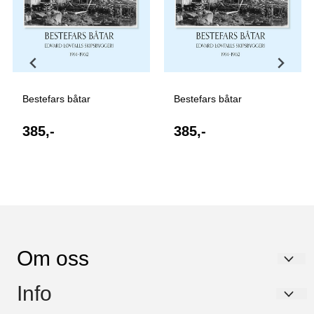
Bestefars båtar
Bestefars båtar
385,-
385,-
Om oss
Kapabel Forlag AS
Info
Søndre Skogveien 89