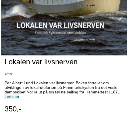
Lokalen var livsnerven
Art.nr:
Per Albert Lund Lokalen var livsnerven Boken forteller om
utviklingen av lokalrutefarten på Finnmarkskysten fra det vesle
dampskipet Nor la ut på sin første seiling fra Hammerfest i 1870,
via stiftelsen av fylkets eget ruterederi Finmarkens Amtsrederi i
Les mer
1916 og helt fram til dagens hurtigbåter og bilferjer som er drevet
av Boreal Sjø på kontrakt med fylkeskommunen. Skipenes
350,-
tekniske data og historie finner du også i boken, som er illustrert
med foto, kart, rutetabeller og annet stoff. Veteranbåten Gamle
Mårøy, som har fått vernestatus av Riksantikvaren, har selvsagt
fått sitt eget kapittel som forteller om den verdifulle innsatsen som