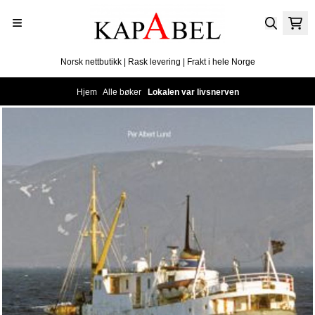
Hopp til innhold
Norsk nettbutikk | Rask levering | Frakt i hele Norge
Hjem
/
Alle bøker
/
Lokalen var livsnerven