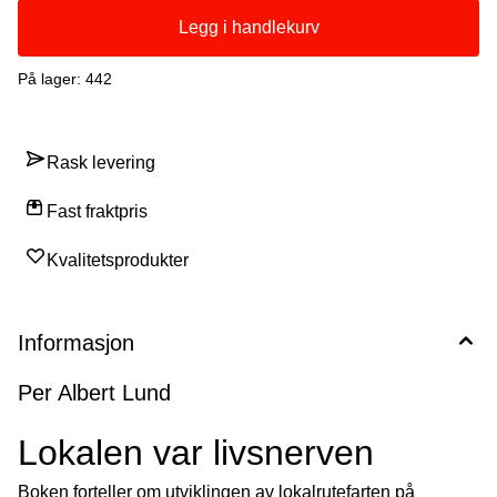
er gjort for å ta vare på båten som et kulturminne om tiden da
«lokalen» var selve livsnerven for de tallrike kyst- og
Legg i handlekurv
fjordbygdene i fylket.
På lager
: 442
Rask levering
Fast fraktpris
Kvalitetsprodukter
Informasjon
Per Albert Lund
Lokalen var livsnerven
Boken forteller om utviklingen av lokalrutefarten på