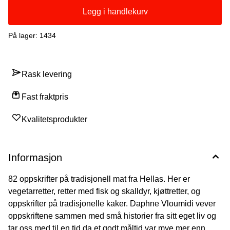
erstatte råvarer du mangler. I tillegg får vi interessante historier
rundt oppskriftene og familielivet på Lesvos. Anne Merete Selvik
Legg i handlekurv
Ask Dosent emerita i Mat og helse, Universitetet i Agder Bla i
boka
På lager
: 1434
Rask levering
Fast fraktpris
Kvalitetsprodukter
Informasjon
82 oppskrifter på tradisjonell mat fra Hellas. Her er
vegetarretter, retter med fisk og skalldyr, kjøttretter, og
oppskrifter på tradisjonelle kaker. Daphne Vloumidi vever
oppskriftene sammen med små historier fra sitt eget liv og
tar oss med til en tid da et godt måltid var mye mer enn