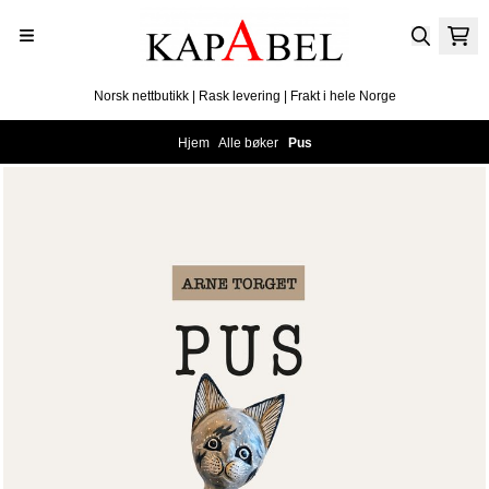
Hopp til innhold
Norsk nettbutikk | Rask levering | Frakt i hele Norge
Hjem
/
Alle bøker
/
Pus