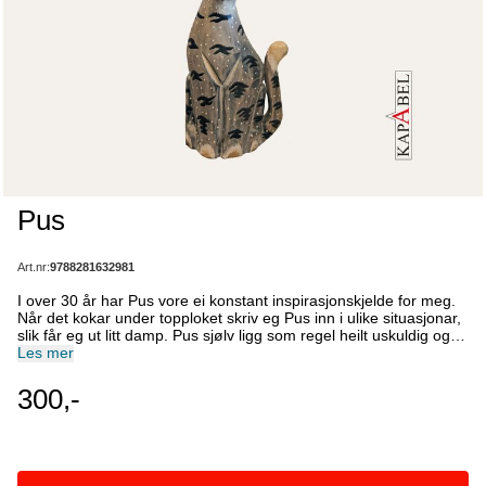
Pus
Art.nr:
9788281632981
I over 30 år har Pus vore ei konstant inspirasjonskjelde for meg.
Når det kokar under topploket skriv eg Pus inn i ulike situasjonar,
slik får eg ut litt damp. Pus sjølv ligg som regel heilt uskuldig og
søv på sofaen medan eg hamrar laus på tastaturet. Pus er då
Les mer
rundhanda med samfunnskritikk eller kvardagskomikk alt etter
kva påfunn matfar har for dagen. I boka finn du aktuelle saker frå
300,-
året som har gått, og nokre tidlause vers som har blitt til over ein
lang periode.
- Arne Torget