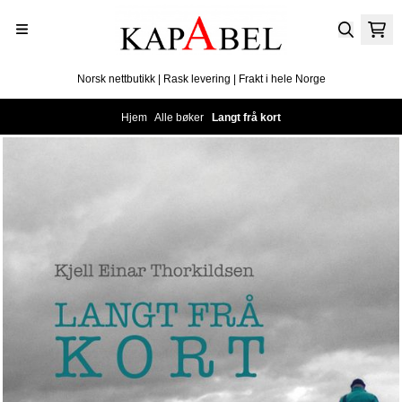
Hopp til innhold
Norsk nettbutikk | Rask levering | Frakt i hele Norge
Hjem
/
Alle bøker
/
Langt frå kort