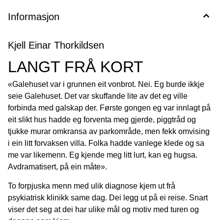
Informasjon
Kjell Einar Thorkildsen
LANGT FRÅ KORT
«Galehuset var i grunnen eit vonbrot. Nei. Eg burde ikkje
seie Galehuset. Det var skuffande lite av det eg ville
forbinda med galskap der. Første gongen eg var innlagt på
eit slikt hus hadde eg forventa meg gjerde, piggtråd og
tjukke murar omkransa av parkområde, men fekk omvising
i ein litt forvaksen villa. Folka hadde vanlege klede og sa
me var likemenn. Eg kjende meg litt lurt, kan eg hugsa.
Avdramatisert, på ein måte».
To forpjuska menn med ulik diagnose kjem ut frå
psykiatrisk klinikk same dag. Dei legg ut på ei reise. Snart
viser det seg at dei har ulike mål og motiv med turen og